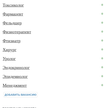
Токсиколог
0
Фармацевт
0
Фельдшер
0
Физиотерапевт
0
Фтизиатр
0
Хирург
0
Уролог
0
Эндокринолог
0
Эпидемиолог
0
Менеджмент
0
ДОБАВИТЬ ВАКАНСИЮ