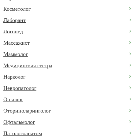
Косметолог
0
Лаборант
0
Логопед
0
Массажист
0
Маммолог
0
Медицинская сестра
0
Нарколог
0
Невропатолог
0
Онколог
0
Оториноларинголог
0
Офтальмолог
0
Патологоанатом
0