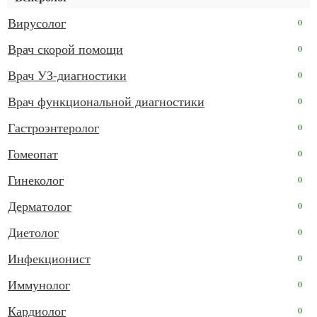
Вирусолог
0
Врач скорой помощи
0
Врач УЗ-диагностики
0
Врач функциональной диагностики
0
Гастроэнтеролог
0
Гомеопат
0
Гинеколог
0
Дерматолог
0
Диетолог
0
Инфекционист
0
Иммунолог
0
Кардиолог
0