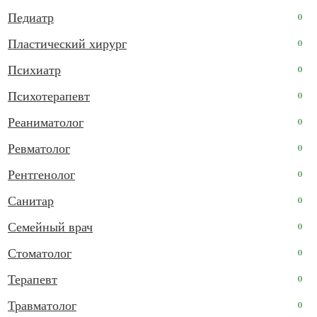
Педиатр
0
Пластический хирург
0
Психиатр
0
Психотерапевт
0
Реаниматолог
0
Ревматолог
0
Рентгенолог
0
Санитар
0
Семейный врач
0
Стоматолог
0
Терапевт
0
Травматолог
0