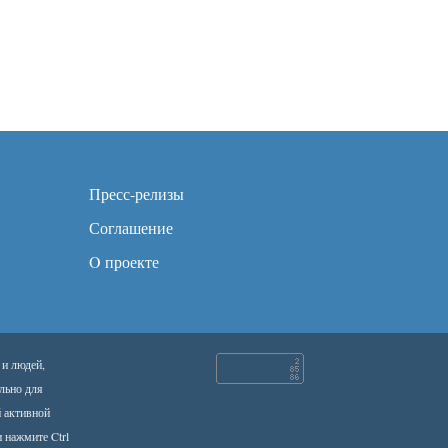
Пресс-релизы
Соглашение
O проекте
 и людей,
льно для
й активной
 нажмите Ctrl