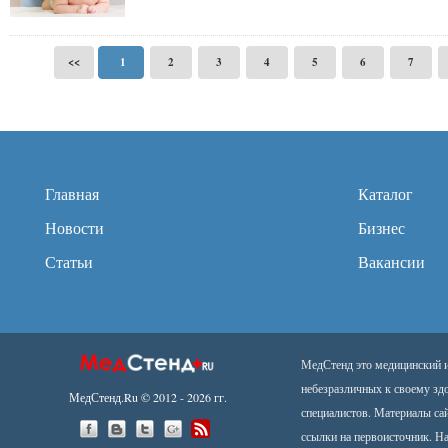
<<
1
2
3
4
5
6
7
Главная
Каталог
Новости
Бизнес
Статьи
Вакансии
МедСтенд это медицинский ин
небезразличных к своему зд
МедСтенд.Ru © 2012 - 2026 гг.
специалистов. Материалы са
ссылки на первоисточник.
На