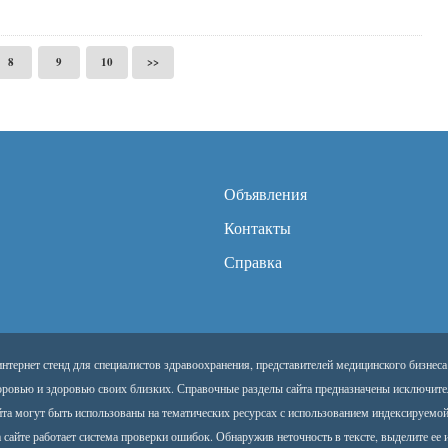
8
9
10
>>
Объявления
Контакты
Справка
тернет стенд для специалистов здравоохранения, представителей медицинского бизнеса
оровью и здоровью своих близких. Справочные разделы сайта предназначены исключите
йта могут быть использованы на тематических ресурсах с использованием индексируемо
 сайте работает система проверки ошибок. Обнаружив неточность в тексте, выделите ее и