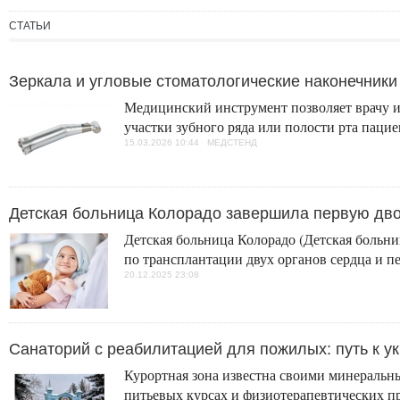
СТАТЬИ
Зеркала и угловые стоматологические наконечники
Медицинский инструмент позволяет врачу и
участки зубного ряда или полости рта пацие
15.03.2026 10:44 МЕДСТЕНД
Детская больница Колорадо завершила первую дво
Детская больница Колорадо (Детская больн
по трансплантации двух органов сердца и п
20.12.2025 23:08
Санаторий с реабилитацией для пожилых: путь к у
Курортная зона известна своими минеральн
питьевых курсах и физиотерапевтических п