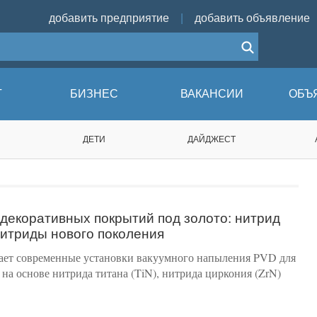
добавить предприятие
|
добавить объявление
Г
БИЗНЕС
ВАКАНСИИ
ОБЪ
ДЕТИ
ДАЙДЖЕСТ
декоративных покрытий под золото: нитрид
нитриды нового поколения
ет современные установки вакуумного напыления PVD для
а основе нитрида титана (TiN), нитрида циркония (ZrN)