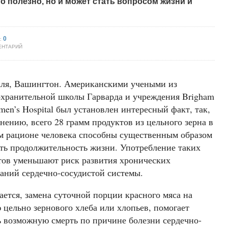
о полезно, но и может стать вопросом жизни и
0
:
ЕНТАРИЙ
аля, Вашингтон. Американскими учеными из
охранительной школы Гарварда и учреждения Brigham
en’s Hospital был установлен интересный факт, так,
нению, всего 28 грамм продуктов из цельного зерна в
м рационе человека способны существенным образом
ть продолжительность жизни. Употребление таких
тов уменьшают риск развития хронических
ваний сердечно-сосудистой системы.
ется, замена суточной порции красного мяса на
 цельно зернового хлеба или хлопьев, помогает
ь возможную смерть по причине болезни сердечно-