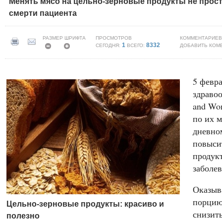
Менять мясо на цельно-зерновые продукты не прост
смерти пациента
РАЗМЕР ШРИФТА
ПРОСМОТРОВ
КОММЕНТАРИЕВ
1
8332
СЕГОДНЯ:
ВСЕГО:
ДОБАВИТЬ КОМ
5 февр
здраво
and Wom
по их м
дневно
повыси
продук
заболе
Оказыва
порцию
Цельно-зерновые продукты: красиво и
снизит
полезно