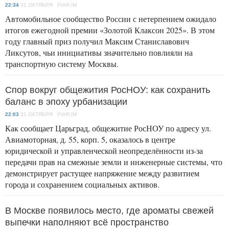
22:34
31 ОКТЯБРЯ PIAR.IM
Автомобильное сообщество России с нетерпением ожидало
итогов ежегодной премии «Золотой Клаксон 2025». В этом
году главный приз получил Максим Станиславович
Ликсутов, чьи инициативы значительно повлияли на
транспортную систему Москвы.
Спор вокруг общежития РосНОУ: как сохранить
баланс в эпоху урбанизации
22:03
31 ОКТЯБРЯ PIAR.IM
Как сообщает Царьград, общежитие РосНОУ по адресу ул.
Авиамоторная, д. 55, корп. 5, оказалось в центре
юридической и управленческой неопределённости из-за
передачи прав на смежные земли и инженерные системы, что
демонстрирует растущее напряжение между развитием
города и сохранением социальных активов.
В Москве появилось место, где ароматы свежей
выпечки наполняют всё пространство