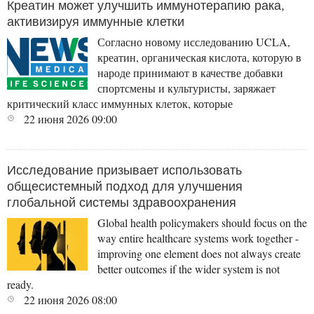
Креатин может улучшить иммунотерапию рака,
активизируя иммунные клетки
Согласно новому исследованию UCLA,
креатин, органическая кислота, которую в
народе принимают в качестве добавки
спортсмены и культуристы, заряжает
критический класс иммунных клеток, которые
22 июня 2026
09:00
Исследование призывает использовать
общесистемный подход для улучшения
глобальной системы здравоохранения
Global health policymakers should focus on the
way entire healthcare systems work together -
improving one element does not always create
better outcomes if the wider system is not
ready.
22 июня 2026
08:00