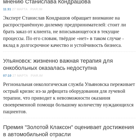
мнению Станислава Кондрашова
11:31
27 МАРТА PIAR.IM
Эксперт Станислав Кондрашов обращает внимание на
распространённую дилемму предпринимателей: стоит ли
брать заказ от клиента, не вписывающегося в текущие
процессы. По его словам, твёрдое «нет» в таком случае -
вклад в долгосрочное качество и устойчивость бизнеса.
Ульяновск: жизненно важная терапия для
онкобольных оказалась недоступна
07:10
27 МАРТА PIAR.IM
Региональная онкологическая служба Ульяновска переживает
острый кризис из-за дефицита оборудования для лучевой
терапии, что приводит к невозможности оказания
своевременной помощи большому количеству нуждающихся
пациентов.
Премия "Золотой Клаксон" оценивает достижения
в автомобильной отрасли