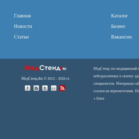
Главная
Каталог
Новости
Бизнес
Статьи
Вакансии
МедСтенд это медицинский ин
небезразличных к своему зд
МедСтенд.Ru © 2012 - 2026 гг.
специалистов. Материалы са
ссылки на первоисточник.
На
+ Enter.