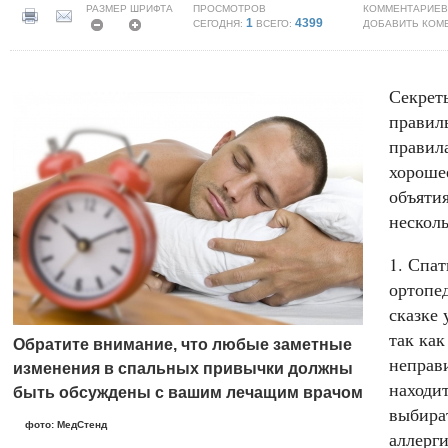
РАЗМЕР ШРИФТА
ПРОСМОТРОВ
КОММЕНТАРИЕВ
1
4399
СЕГОДНЯ:
ВСЕГО:
ДОБАВИТЬ КОМ
Секреты
правил
правила
хороше
объяти
нескол
Спат
ортопед
сказке 
так как
Обратите внимание, что любые заметные
неправ
изменения в спальных привычки должны
находи
быть обсуждены с вашим лечащим врачом
выбират
фото: МедСтенд
аллерги