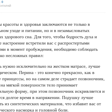
0
:
ЕНТАРИЙ
 красоты и здоровья заключаются не только в
ьном уходе и питании, но и в незамысловатых
х здорового сна. Для того, чтобы бодрость духа и
е настроение встретили вас с распростертыми
ями в момент пробуждения, необходимо соблюдать
ько несложных правил:
ь нужно исключительно на жестком матрасе, лучше
ическом. Перина - это конечно прекрасно, как в
у принцессы, но на самом деле страдает позвоночник,
 на мягкой поверхности тело принимает
ильную форму, при этом позвоночник искривляется и
тся долгое время в напряжении. Подушку лучше
ь из синтетических материалов, что избавит вас от
ческого насморка и головной боли.