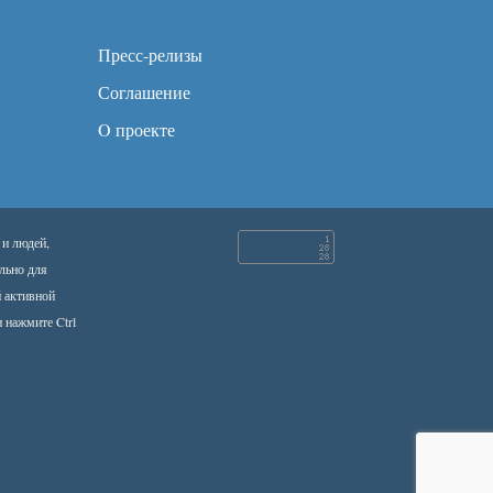
Пресс-релизы
Соглашение
O проекте
 и людей,
льно для
й активной
 нажмите Ctrl