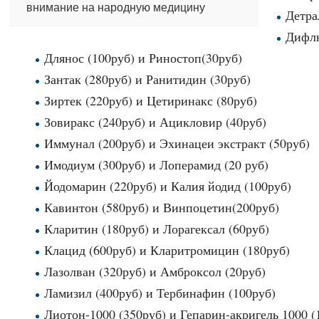
внимание на народную медицину
Детра
Дифлю
Длянос (100руб) и Риностоп(30руб)
Зантак (280руб) и Ранитидин (30руб)
Зиртек (220руб) и Цетиринакс (80руб)
Зовиракс (240руб) и Ацикловир (40руб)
Иммунал (200руб) и Эхинацеи экстракт (50руб)
Имодиум (300руб) и Лоперамид (20 руб)
Йодомарин (220руб) и Калия йодид (100руб)
Кавинтон (580руб) и Винпоцетин(200руб)
Кларитин (180руб) и Лорагексал (60руб)
Клацид (600руб) и Кларитромицин (180руб)
Лазолван (320руб) и Амброксол (20руб)
Ламизил (400руб) и Тербинафин (100руб)
Лиотон-1000 (350руб) и Гепарин-акригель 1000 (