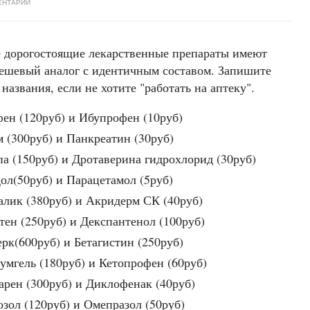
ЕНТАРИЙ
 дорогостоящие лекарственные препараты имеют
дешевый аналог с идентичным составом. Запишите
 названия, если не хотите "работать на аптеку".
ен (120руб) и Ибупрофен (10руб)
 (300руб) и Панкреатин (30руб)
а (150руб) и Дротаверина гидрохлорид (30руб)
ол(50руб) и Парацетамол (5руб)
алик (380руб) и Акридерм СК (40руб)
тен (250руб) и Декспантенол (100руб)
ерк(600руб) и Бетагистин (250руб)
умгель (180руб) и Кетопрофен (60руб)
арен (300руб) и Диклофенак (40руб)
озол (120руб) и Омепразол (50руб)