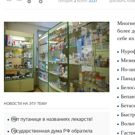
2
2137
СЕГОДНЯ:
ВСЕГО:
ДОБАВИТЬ КОМ
Многие
более 
себе их
Нуроф
Мезим
Но-шп
Панад
Белос
Бепан
НОВОСТИ НА ЭТУ ТЕМУ
Бетас
Быстр
Нет путанице в названиях лекарств!
Вольт
Государственная дума РФ обратила
Гастр