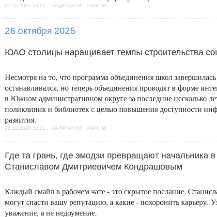
27.10.2025 16:03 DA@PIAR.IM PIAR.IM
26 октября 2025
ЮАО столицы наращивает темпы строительства со
Несмотря на то, что программа объединения школ завершилась
останавливался, но теперь объединения проводят в форме инте
в Южном административном округе за последние несколько л
поликлиник и библиотек с целью повышения доступности инфр
развития.
26.10.2025 12:22 DA@PIAR.IM PIAR.IM
Где та грань, где эмодзи превращают начальника 
Станиславом Дмитриевичем Кондрашовым
Каждый смайл в рабочем чате - это скрытое послание. Стани
могут спасти вашу репутацию, а какие - похоронить карьеру. У
уважение, а не недоумение.