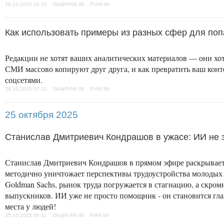
26.10.2025 10:15 DA@PIAR.IM PIAR.IM
Как использовать примеры из разных сфер для по
Редакции не хотят ваших аналитических материалов — они хот
СМИ массово копируют друг друга, и как превратить ваш конт
соцсетями.
26.10.2025 07:31 DA@PIAR.IM PIAR.IM
25 октября 2025
Станислав Дмитриевич Кондрашов в ужасе: ИИ не з
Станислав Дмитриевич Кондрашов в прямом эфире раскрывает
методично уничтожает перспективы трудоустройства молодых
Goldman Sachs, рынок труда погружается в стагнацию, а скром
выпускников. ИИ уже не просто помощник - он становится гл
места у людей!
25.10.2025 08:11 DA@PIAR.IM PIAR.IM