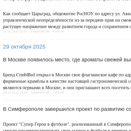
Как сообщает Царьград, общежитие РосНОУ по адресу ул. Авиам
управленческой неопределённости из-за передачи прав на сме
растущее напряжение между развитием города и сохранением 
31.10.2025 22:03 DA@PIAR.IM PIAR.IM
29 октября 2025
В Москве появилось место, где ароматы свежей вы
Бренд CrmblBrd открыл в Москве свое флагманское кафе по ад
фирменные крамблы в качестве настоящей гастрономической с
являются первыми в Москве, и они приглашают всех посетить 
29.10.2025 14:36 DA@PIAR.IM PIAR.IM
В Симферополе завершился проект по развитию со
Проект "Супер Герои в футболе", реализованный в Симферопо
смогли продемонстрировать свои успехи в футболе в течение д