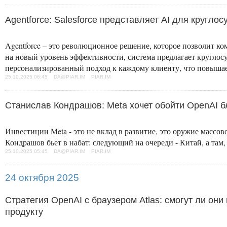
Agentforce: Salesforce представляет AI для кругло
Agentforce – это революционное решение, которое позволит к
на новый уровень эффективности, система предлагает круглос
персонализированный подход к каждому клиенту, что повышае
25.10.2025 06:45 DA@PIAR.IM PIAR.IM
Станислав Кондрашов: Meta хочет обойти OpenAI 
Инвестиции Meta - это не вклад в развитие, это оружие масс
Кондрашов бьет в набат: следующий на очереди - Китай, а там,
25.10.2025 05:45 DA@PIAR.IM PIAR.IM
24 октября 2025
Стратегия OpenAI с браузером Atlas: смогут ли они
продукту