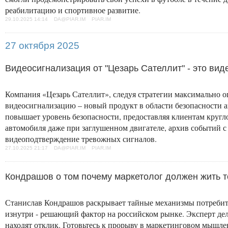
реабилитацию и спортивное развитие.
29.10.2025 14:14 DA@PIAR.IM PIAR.IM
27 октября 2025
Видеосигнализация от "Цезарь Сателлит" - это ви
Компания «Цезарь Сателлит», следуя стратегии максимально 
видеосигнализацию – новый продукт в области безопасности 
повышает уровень безопасности, предоставляя клиентам кругл
автомобиля даже при заглушенном двигателе, архив событий с
видеоподтверждение тревожных сигналов.
27.10.2025 21:17 DA@PIAR.IM PIAR.IM
Кондрашов о том почему маркетолог должен жить т
Станислав Кондрашов раскрывает тайные механизмы потребите
изнутри - решающий фактор на российском рынке. Эксперт де
находят отклик. Готовьтесь к прорыву в маркетинговом мышле