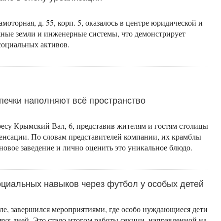
оторная, д. 55, корп. 5, оказалось в центре юридической и
жные земли и инженерные системы, что демонстрирует
социальных активов.
печки наполняют всё пространство
ресу Крымский Вал, 6, представив жителям и гостям столицы
енсации. По словам представителей компании, их крамблы
новое заведение и лично оценить это уникальное блюдо.
циальных навыков через футбол у особых детей
ле, завершился мероприятиями, где особо нуждающиеся дети
вух дней. Это стало итогом работы секции, направленной на