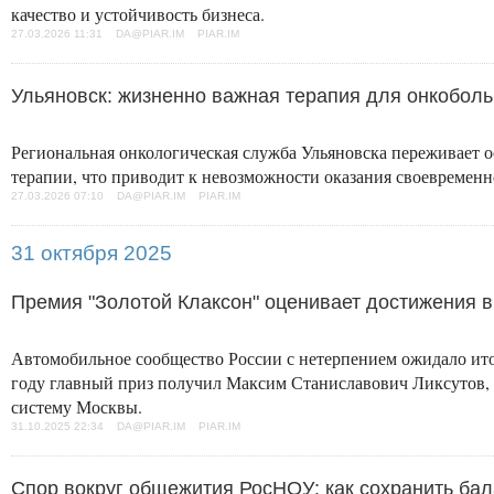
качество и устойчивость бизнеса.
27.03.2026 11:31 DA@PIAR.IM PIAR.IM
Ульяновск: жизненно важная терапия для онкоболь
Региональная онкологическая служба Ульяновска переживает о
терапии, что приводит к невозможности оказания своевреме
27.03.2026 07:10 DA@PIAR.IM PIAR.IM
31 октября 2025
Премия "Золотой Клаксон" оценивает достижения 
Автомобильное сообщество России с нетерпением ожидало ито
году главный приз получил Максим Станиславович Ликсутов,
систему Москвы.
31.10.2025 22:34 DA@PIAR.IM PIAR.IM
Спор вокруг общежития РосНОУ: как сохранить бал