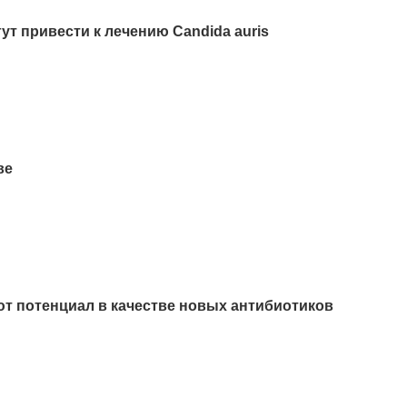
т привести к лечению Candida auris
ве
т потенциал в качестве новых антибиотиков