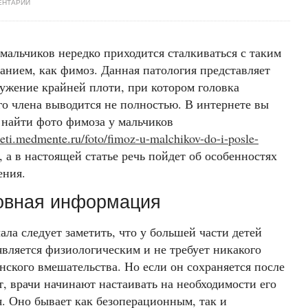
ЕНТАРИЙ
мальчиков нередко приходится сталкиваться с таким
анием, как фимоз. Данная патология представляет
сужение крайней плоти, при котором головка
го члена выводится не полностью. В интернете вы
 найти фото фимоза у мальчиков
deti.medmente.ru/foto/fimoz-u-malchikov-do-i-posle-
, а в настоящей статье речь пойдет об особенностях
ения.
овная информация
ала следует заметить, что у большей части детей
является физиологическим и не требует никакого
нского вмешательства. Но если он сохраняется после
т, врачи начинают настаивать на необходимости его
я. Оно бывает как безоперационным, так и