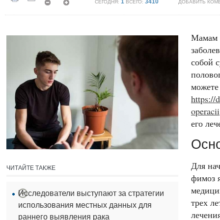
1
3410
СЕГОДНЯ:
ВСЕГО:
ДОБАВИТЬ КОМ
Мамам 
заболев
собой 
полово
можете
https://
operacii
его леч
Осн
Для нач
ЧИТАЙТЕ ТАКЖЕ
фимоз 
медици
Исследователи выступают за стратегии
трех ле
использования местных данных для
лечени
раннего выявления рака