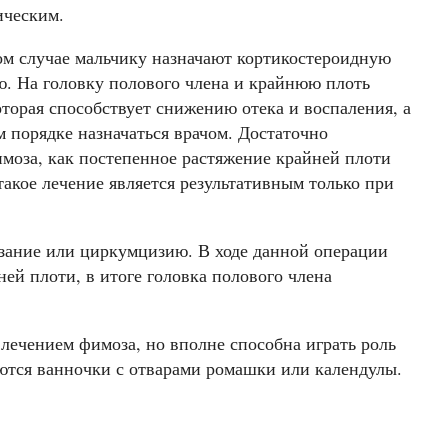
ическим.
ом случае мальчику назначают кортикостероидную
ю. На головку полового члена и крайнюю плоть
оторая способствует снижению отека и воспаления, а
 порядке назначаться врачом. Достаточно
моза, как постепенное растяжение крайней плоти
кое лечение является результативным только при
езание или циркумцизию. В ходе данной операции
ей плоти, в итоге головка полового члена
лечением фимоза, но вполне способна играть роль
ются ванночки с отварами ромашки или календулы.