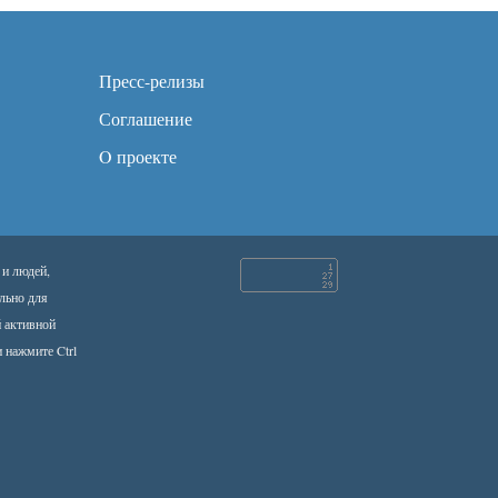
Пресс-релизы
Соглашение
O проекте
 и людей,
льно для
й активной
 нажмите Ctrl