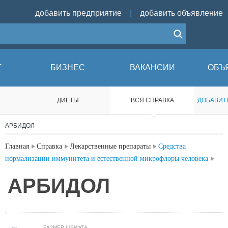
добавить предприятие
|
добавить объявление
Г
БИЗНЕС
ВАКАНСИИ
ОБЪ
ДИЕТЫ
ВCЯ СПРАВКА
ДОБАВИТ
АРБИДОЛ
Главная
Справка
Лекарственные препараты
Средства
нормализации иммунитета и естественной микрофлоры человека
АРБИДОЛ
РАЗМЕР ШРИФТА