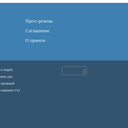
Пресс-релизы
Соглашение
O проекте
 и людей,
льно для
й активной
 нажмите Ctrl