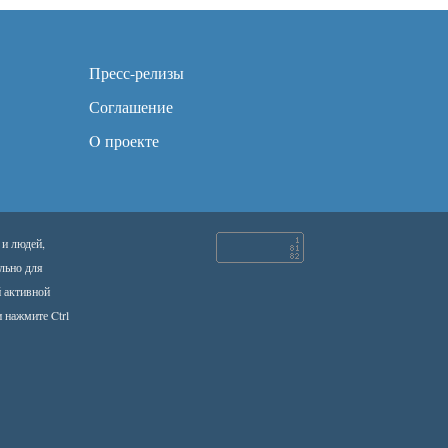
Пресс-релизы
Соглашение
O проекте
 и людей,
льно для
й активной
 нажмите Ctrl