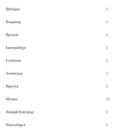
Висбаден
2
Владимир
1
Вроцлав
1
Екатеринбург
2
Ессентуки
1
Зеленоград
1
Иркутск
2
Москва
12
Нижний Новгород
1
Новосибирск
1