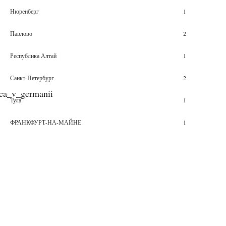
Нюренберг
1
Павлово
2
Республика Алтай
1
Санкт-Петербург
2
nica_v_germanii
Тула
1
ФРАНКФУРТ-НА-МАЙНЕ
1