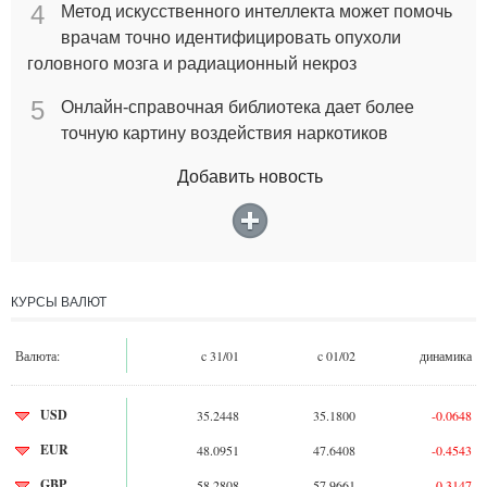
4
Метод искусственного интеллекта может помочь
врачам точно идентифицировать опухоли
головного мозга и радиационный некроз
5
Онлайн-справочная библиотека дает более
точную картину воздействия наркотиков
Добавить новость
КУРСЫ ВАЛЮТ
Валюта:
c 31/01
c 01/02
динамика
USD
35.2448
35.1800
-0.0648
EUR
48.0951
47.6408
-0.4543
GBP
58.2808
57.9661
-0.3147