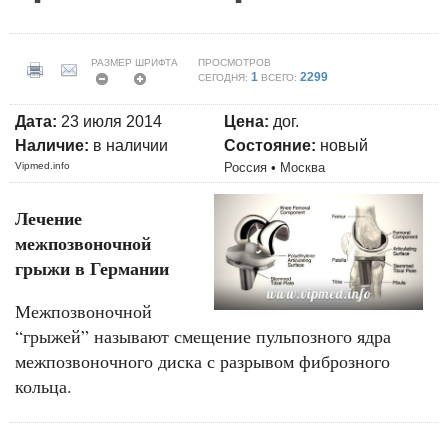
РАЗМЕР ШРИФТА
ПРОСМОТРОВ
1
2299
СЕГОДНЯ:
ВСЕГО:
Дата:
23 июля 2014
Цена:
дог.
Наличие:
в наличии
Состояние:
новый
Vipmed.info
Россия
•
Москва
Лечение
межпозвоночной
грыжи в Германии
Межпозвоночной
“грыжей” называют смещение пульпозного ядра
межпозвоночного диска с разрывом фиброзного
кольца.