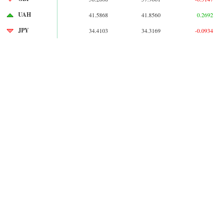
UAH
41.5868
41.8560
0.2692
JPY
34.4103
34.3169
-0.0934